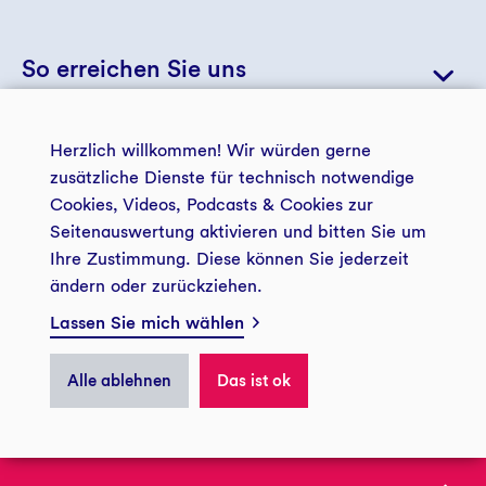
So erreichen Sie uns
+49 234 5797 5728
Herzlich willkommen! Wir würden gerne
zusätzliche Dienste für technisch notwendige
© 2026 Zukunftsstiftung Bildung
bildung@gls-treuhand.de
Cookies, Videos, Podcasts & Cookies zur
Kontakt
Seitenauswertung aktivieren und bitten Sie um
Ihre Zustimmung. Diese können Sie jederzeit
ändern oder zurückziehen.
Impressum
Datenschutz
Postanschrift
Lassen Sie mich wählen
Zukunftsstiftung Bildung
Presse
Privatsphäre
im GLS Treuhand e.V.
Alle ablehnen
Das ist ok
44774 Bochum
ÜBER UNS
Spendenkonto
Zukunftsstiftung Bildung