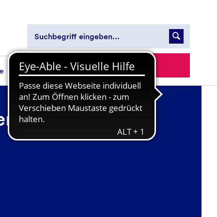
Spenden
ce
erBox