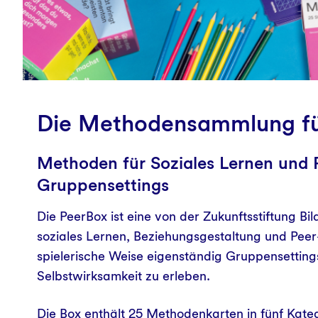
Startchancenprogramm
PeerBox
Wirkungsmessung
Die Methodensammlung fü
Methoden für Soziales Lernen und 
Gruppensettings
Die PeerBox ist eine von der Zukunftsstiftung B
soziales Lernen, Beziehungsgestaltung und Peer-
spielerische Weise eigenständig Gruppensettings
Selbstwirksamkeit zu erleben.
Die Box enthält 25 Methodenkarten in fünf Kateg