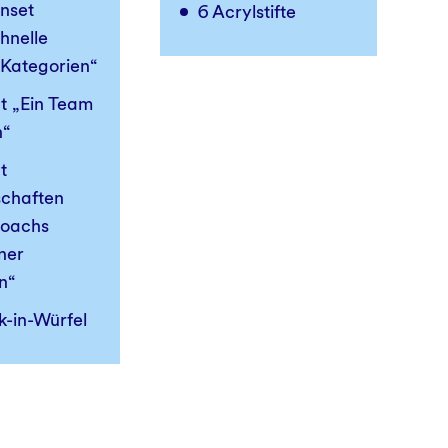
nset
6 Acrylstifte
chnelle
 Kategorien“
t „Ein Team
n“
t
schaften
Coachs
ner
n“
k-in-Würfel