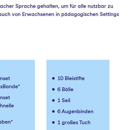
facher Sprache gehalten, um für alle nutzbar zu
 auch von Erwachsenen in pädagogischen Settings
nset
10 Bleistifte
lsBande“
6 Bälle
nset
1 Seil
chnelle
6 Augenbinden
aben“
1 großes Tuch