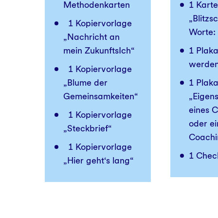
Methodenkarten
1 Karte
„Blitzs
1 Kopiervorlage
Worte:
„Nachricht an
mein ZukunftsIch“
1 Plaka
werde
1 Kopiervorlage
„Blume der
1 Plaka
Gemeinsamkeiten“
„Eigen
eines 
1 Kopiervorlage
oder ei
„Steckbrief“
Coachi
1 Kopiervorlage
1 Chec
„Hier geht‘s lang“