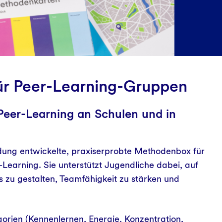
Unsere Arbeitsweise
Kontakt
Unsere Arbeitsweise
Kontakt
Kontakt
r Peer-Learning-Gruppen
Peer-Learning an Schulen und in
ildung entwickelte, praxiserprobte Methodenbox für
Learning. Sie unterstützt Jugendliche dabei, auf
 zu gestalten, Teamfähigkeit zu stärken und
orien (Kennenlernen, Energie, Konzentration,